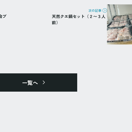
次の記事
会プ
天然クエ鍋セット（２〜３人
前）
一覧へ