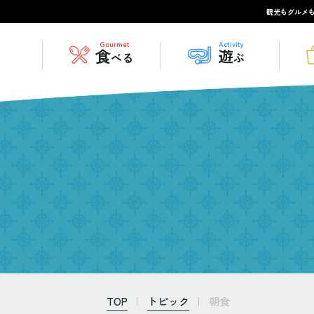
観光もグルメ
Gourmet
Activity
食
遊
べる
ぶ
TOP
トピック
朝食