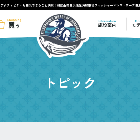
もアクティビティも白浜でまるごと満喫！和歌山県白浜温泉海鮮市場フィッシャーマンズ・ワーフ白
Shopping
Information
Mo
買
施設案内
モ
う
トピック