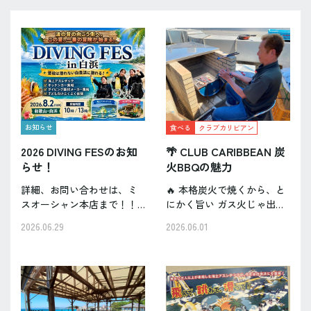
お知らせ
食べる
クラブカリビアン
2026 DIVING FESのお知
🌴 CLUB CARIBBEAN 炭
らせ！
火BBQの魅力
詳細、お問い合わせは、ミ
🔥 本格炭火で焼くから、と
スオーシャン本店まで！！
にかく旨い ガス火じゃ出せ
この夏、水中世界へ初めて
ない“香ばしさ”と“ジューシ
2026.06.29
2026.06.01
のチャレンジを最大限にサ
ーさ”が段違い。 海鮮も肉
ポートします。ダイバーの
も、炭火で焼くと味がワン
方からのご紹介も大歓迎！
ランク上がる。 白浜の海を
各方面の募集サイト、
眺めながら、じゅわっと焼
SNS、提携SHOP様からのご
ける音が最高のスパイ…
予約も…