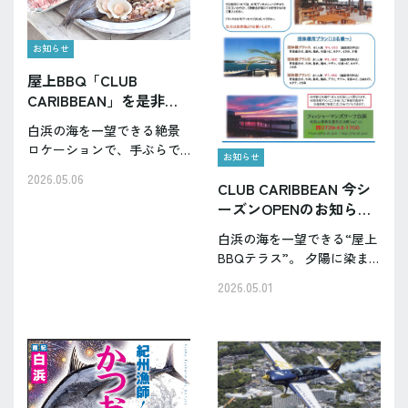
お知らせ
屋上BBQ「CLUB
CARIBBEAN」を是非、
体験下さい！
白浜の海を一望できる絶景
ロケーションで、手ぶらで
お知らせ
楽しむ極上BBQ。 フィッシ
2026.05.06
CLUB CARIBBEAN 今シ
ャーマンズワーフ白浜の屋
ーズンOPENのお知ら
上BBQ「CLUB
CARIBBEAN」は、開放感あ
せ！
白浜の海を一望できる“屋上
ふれる空間で、家族・友
BBQテラス”。 夕陽に染ま
人・カップル・グループ旅
る海を眺めながら、開放感
行…
2026.05.01
たっぷりのBBQを楽しめる
特別なロケーションです。
仲間とワイワイ、家族でゆ
ったり、リゾート気分で過
ごす贅沢な時間を。 白…