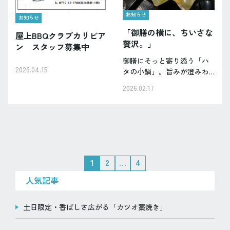
お知らせ
お知らせ
「御膳の横に、ちいさな
屋上BBQクラブカリビア
贅沢。」
ン スタッフ募集中
御膳にそっと寄り添う「ハ
2026.04.15
タの小鍋」。旨みが澄みわ
たる上品な出汁に、ふっく
2026.02.17
らとしたハタの身がほろり
とほどける贅沢な一品で
す。湯気とともに立ちのぼ
る香りが、旅に特別なひと
ときを添えてくれます。
投
1
2
…
4
稿
人気記事
の
ペ
土日限定・香ばしさ広がる「カツオ藁焼き」
ー