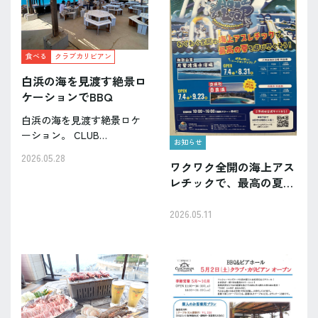
食べる
クラブカリビアン
白浜の海を見渡す絶景ロ
ケーションでBBQ
白浜の海を見渡す絶景ロケ
ーション。 CLUB
お知らせ
CARIBBEAN（クラブカリビ
2026.05.28
アン） は、フィッシャーマ
ワクワク全開の海上アス
ンズワーフ白浜の屋上に広
レチックで、最高の夏を
がる、開放感たっぷりのオ
遊び尽くそう！
ーシャンビューBBQテラス
2026.05.11
です。 目の前に広がる…