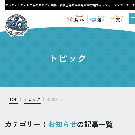
もアクティビティも白浜でまるごと満喫！和歌山県白浜温泉海鮮市場フィッシャーマンズ・ワーフ白
Gourmet
Activity
Shopping
食
遊
買
べる
ぶ
う
トピック
TOP
トピック
お知らせ
カテゴリー：
お知らせ
の記事一覧