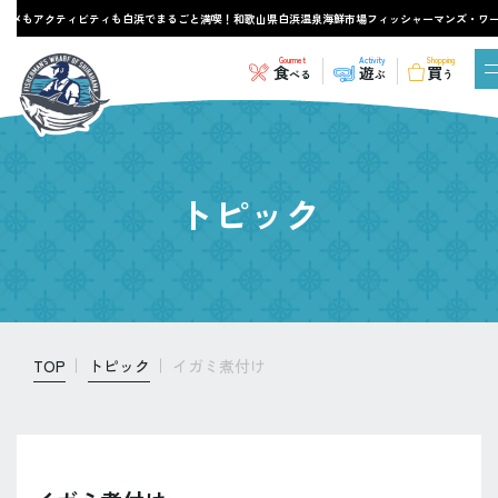
メもアクティビティも白浜でまるごと満喫！和歌山県白浜温泉海鮮市場フィッシャーマンズ・ワー
Gourmet
Activity
Shopping
食
遊
買
べる
ぶ
う
トピック
TOP
トピック
イガミ煮付け