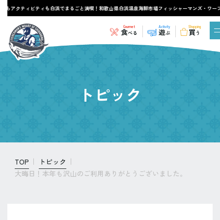
もアクティビティも白浜でまるごと満喫！和歌山県白浜温泉海鮮市場フィッシャーマンズ・ワーフ
Gourmet
Activity
Shopping
食
遊
買
べる
ぶ
う
トピック
TOP
トピック
大晦日！本年も沢山のご利用ありがとうございました。