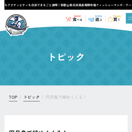
メもアクティビティも白浜でまるごと満喫！和歌山県白浜温泉海鮮市場フィッシャーマンズ・ワーフ
Gourmet
Activity
Shopping
食
遊
買
べる
ぶ
う
トピック
TOP
トピック
円月島で締めくくる！